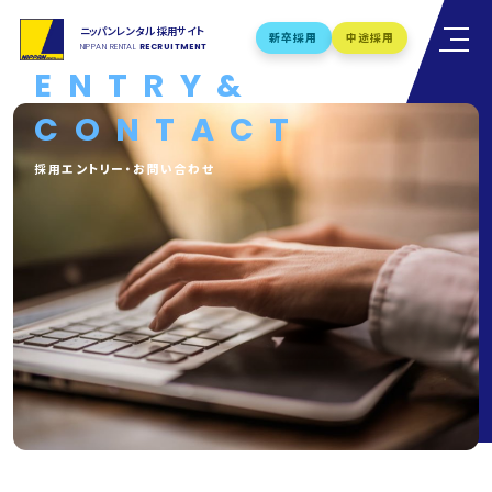
ニッパンレンタル 採用サイト
新卒採用
中途採用
NIPPAN RENTAL
RECRUITMENT
ENTRY&
新卒者向け会社説明会
CONTACT
随時受付中！
採用エントリー・お問い合わせ
新卒採用
中途採用
募集職種・要項を見る
募集職種・要項を見る
ホーム
HOME
社長メッセージ
MESSAGE