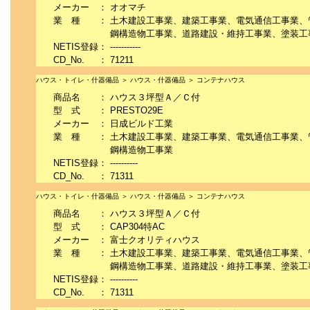
メーカー
：
オオマチ
業 種
：
土木建設工事業、建築工事業、電気通信工事業、
鋼構造物工事業、道路建設・維持工事業、塗装工
NETIS登録
：
-----------
CD_No.
：
71211
ハウス・トイレ・什器備品 ＞ ハウス・什器備品 ＞ コンテナハウス
商品名
：
ハウス３坪型Ａ／Ｃ付
型 式
：
PRESTO29E
メーカー
：
日成ビルド工業
業 種
：
土木建設工事業、建築工事業、電気通信工事業、
鋼構造物工事業
NETIS登録
：
----------
CD_No.
：
71311
ハウス・トイレ・什器備品 ＞ ハウス・什器備品 ＞ コンテナハウス
商品名
：
ハウス３坪型Ａ／Ｃ付
型 式
：
CAP304特AC
メーカー
：
富士クオリティハウス
業 種
：
土木建設工事業、建築工事業、電気通信工事業、
鋼構造物工事業、道路建設・維持工事業、塗装工
NETIS登録
：
----------
CD_No.
：
71311