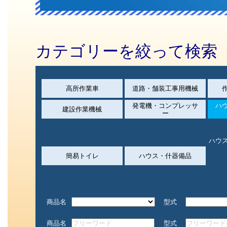
カテゴリーを絞って検索
高所作業車
道路・舗装工事用機械
発電機・コンプレッサ
ハ
建設作業機械
ー
ハウ
簡易トイレ
ハウス・什器備品
商品名
型式
商品名
型式