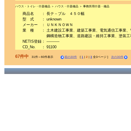
ハウス・トイレ・什器備品 ＞ ハウス・什器備品 ＞ 事務所用什器・備品
商品名
：
長テ－ブル ４５０幅
型 式
：
unknown
メーカー
：
ＵＮＫＮＯＷＮ
業 種
：
土木建設工事業、建築工事業、電気通信工事業、
鋼構造物工事業、道路建設・維持工事業、塗装工
NETIS登録
：
-----------
CD_No.
：
91100
67件中
31件～60件表示
前の30件
[
1
|
2
|
3
全3ページ ]
次の30件