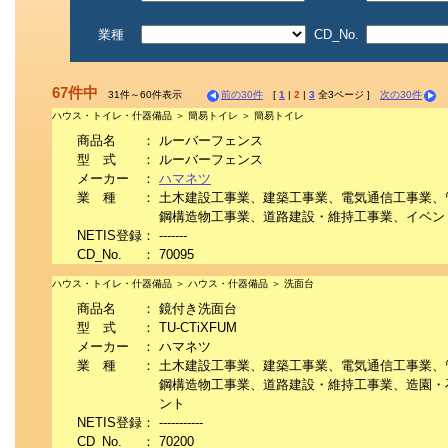
業種
CD_No.
67件中
31件～60件表示
前の30件
[
1
|
2
|
3
全3ページ ]
次の30件
ハウス・トイレ・什器備品 ＞ 簡易トイレ ＞ 簡易トイレ
商品名
：
ルーバーフェンス
型 式
：
ルーバーフェンス
メーカー
：
ハマネツ
業 種
：
土木建設工事業、建築工事業、電気通信工事業、
鋼構造物工事業、道路建設・維持工事業、イベン
NETIS登録
：
-------
CD_No.
：
70095
ハウス・トイレ・什器備品 ＞ ハウス・什器備品 ＞ 洗面台
商品名
：
鏡付き洗面台
型 式
：
TU-CTiXFUM
メーカー
：
ハマネツ
業 種
：
土木建設工事業、建築工事業、電気通信工事業、
鋼構造物工事業、道路建設・維持工事業、造園・
ント
NETIS登録
：
-----------
CD_No.
：
70200